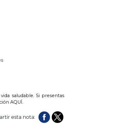
es
vida saludable. Si presentas
ación
AQUÍ.
rtir esta nota: